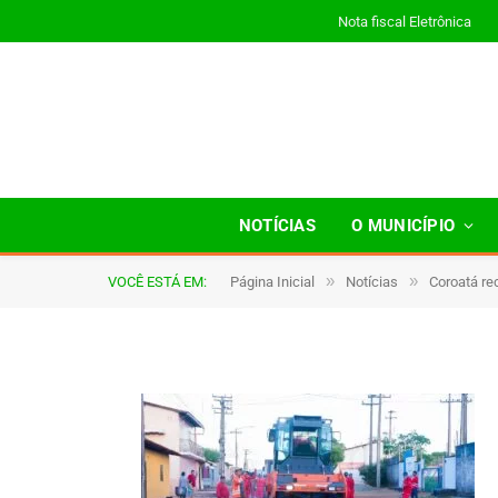
Nota fiscal Eletrônica
A021
NOTÍCIAS
O MUNICÍPIO
»
»
VOCÊ ESTÁ EM:
Página Inicial
Notícias
Coroatá re
De
TJHONEGRO
11 de julho de 2025
1 