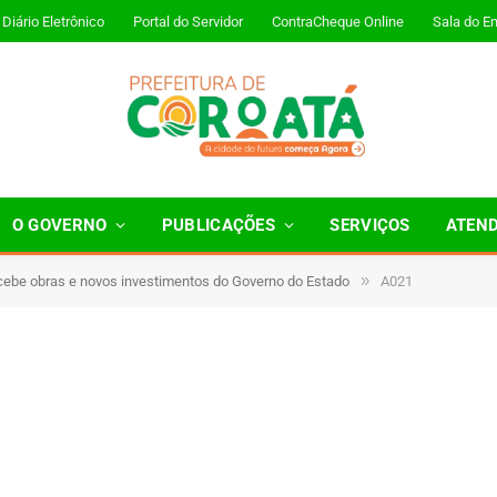
Diário Eletrônico
Portal do Servidor
ContraCheque Online
Sala do E
O GOVERNO
PUBLICAÇÕES
SERVIÇOS
ATEN
»
cebe obras e novos investimentos do Governo do Estado
A021
Minutos de Leitura