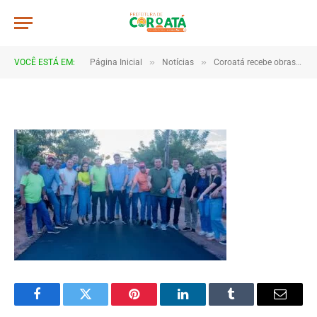
A019
De
TJHONEGRO
11 de julho de 2025
»
»
VOCÊ ESTÁ EM:
Página Inicial
Notícias
Coroatá recebe obras e novos investimentos do Governo do Estado
1 Minutos de Leitura
Facebook
Twitter
Pinterest
LinkedIn
Tumblr
Email