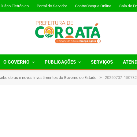
Diário Eletrônico
Portal do Servidor
ContraCheque Online
Sala do E
O GOVERNO
PUBLICAÇÕES
SERVIÇOS
ATEN
»
cebe obras e novos investimentos do Governo do Estado
20250707_150732
Minutos de Leitura