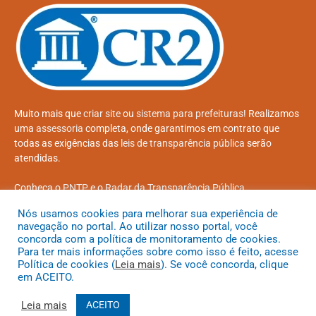
Muito mais que
criar site
ou
sistema para prefeituras
! Realizamos
uma
assessoria
completa, onde garantimos em contrato que
todas as exigências das
leis de transparência pública
serão
atendidas.
Conheça o
PNTP
e o
Radar da Transparência Pública
Nós usamos cookies para melhorar sua experiência de
navegação no portal. Ao utilizar nosso portal, você
concorda com a política de monitoramento de cookies.
Para ter mais informações sobre como isso é feito, acesse
Todos os direitos reservados a Prefeitura Municipal de Coroatá
Política de cookies (
Leia mais
). Se você concorda, clique
em ACEITO.
Mapa do Site
Acessar Área Administrativa
Acessar o Webmail
Leia mais
ACEITO