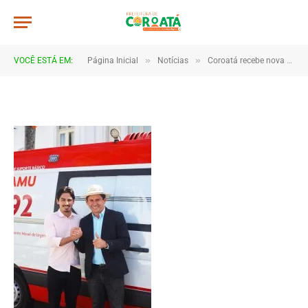
a02
De
TJHONEGRO
5 de julho de 2026
»
»
VOCÊ ESTÁ EM:
Página Inicial
Notícias
Coroatá recebe nova ambulância para reforçar atendimento do SAMU
1 Minutos de Leitura