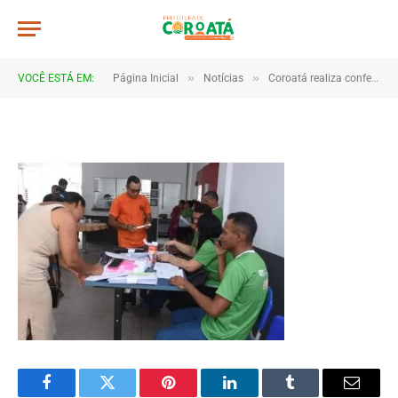
a05
De
TJHONEGRO
23 de setembro de 2025
»
»
VOCÊ ESTÁ EM:
Página Inicial
Notícias
Coroatá realiza conferência para fortalecer políticas públicas de desenvolvimento rural
1 Minutos de Leitura
Facebook
Twitter
Pinterest
LinkedIn
Tumblr
Email