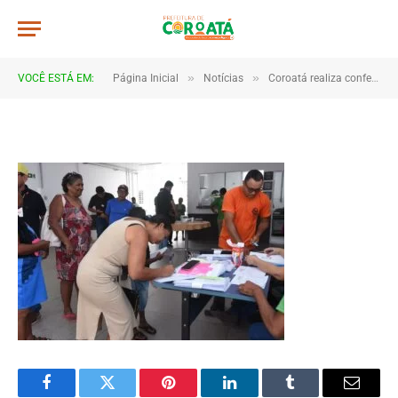
a04
De
TJHONEGRO
23 de setembro de 2025
»
»
VOCÊ ESTÁ EM:
Página Inicial
Notícias
Coroatá realiza conferência para fortalecer políticas públicas de desenvolvimento rural
1 Minutos de Leitura
Facebook
Twitter
Pinterest
LinkedIn
Tumblr
Email