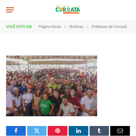
22
De
TJHONEGRO
7 de agosto de 2025
»
»
VOCÊ ESTÁ EM:
Página Inicial
Notícias
Prefeitura de Coroatá leva obras e saúde ao povoado Fazendinha
1 Minutos de Leitura
Facebook
Twitter
Pinterest
LinkedIn
Tumblr
Email