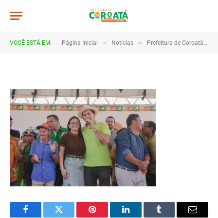
21
De
TJHONEGRO
7 de agosto de 2025
»
»
VOCÊ ESTÁ EM:
Página Inicial
Notícias
Prefeitura de Coroatá leva obras e saúde ao povoado Fazendinha
1 Minutos de Leitura
Facebook
Twitter
Pinterest
LinkedIn
Tumblr
Email