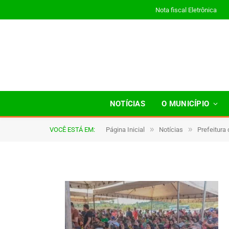
Nota fiscal Eletrônica
19
NOTÍCIAS
O MUNICÍPIO
»
»
VOCÊ ESTÁ EM:
Página Inicial
Notícias
Prefeitura
De
TJHONEGRO
7 de agosto de 2025
1