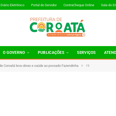
Diário Eletrônico
Portal do Servidor
ContraCheque Online
Sala do E
O GOVERNO
PUBLICAÇÕES
SERVIÇOS
ATEN
»
 de Coroatá leva obras e saúde ao povoado Fazendinha
19
 Minutos de Leitura