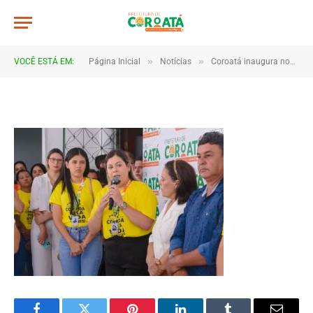
a09
De
TJHONEGRO
25 de setembro de 2025
»
»
VOCÊ ESTÁ EM:
Página Inicial
Notícias
Coroatá inaugura nova sede do CAPS com estrutura moderna e acolhedora
1 Minutos de Leitura