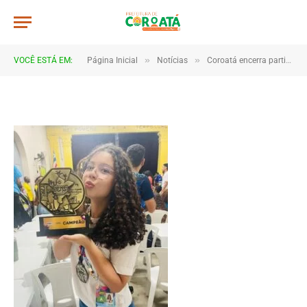
08.22.11
De
TJHONEGRO
27 de agosto de 2025
»
»
VOCÊ ESTÁ EM:
Página Inicial
Notícias
Coroatá encerra participação nos JEM’s Etapa Estadual com diversas medalhas
1 Minutos de Leitura