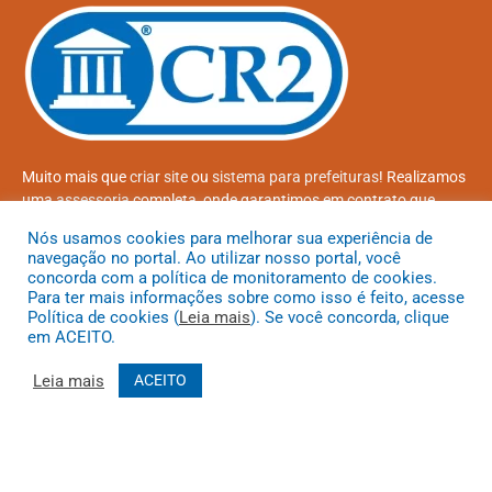
Muito mais que
criar site
ou
sistema para prefeituras
! Realizamos
uma
assessoria
completa, onde garantimos em contrato que
todas as exigências das
leis de transparência pública
serão
Nós usamos cookies para melhorar sua experiência de
atendidas.
navegação no portal. Ao utilizar nosso portal, você
concorda com a política de monitoramento de cookies.
Conheça o
PNTP
e o
Radar da Transparência Pública
Para ter mais informações sobre como isso é feito, acesse
Política de cookies (
Leia mais
). Se você concorda, clique
em ACEITO.
Leia mais
ACEITO
Todos os direitos reservados a Prefeitura Municipal de Coroatá
Mapa do Site
Acessar Área Administrativa
Acessar o Webmail