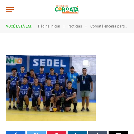
edit
De
TJHONEGRO
27 de agosto de 2025
»
»
VOCÊ ESTÁ EM:
Página Inicial
Notícias
Coroatá encerra participação nos JEM’s Etapa Estadual com diversas medalhas
1 Minutos de Leitura