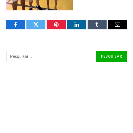
Facebook
Twitter
Pinterest
LinkedIn
Tumblr
Email