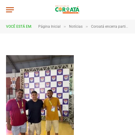
IMG-20250817-WA0189
De
TJHONEGRO
27 de agosto de 2025
»
»
VOCÊ ESTÁ EM:
Página Inicial
Notícias
Coroatá encerra participação nos JEM’s Etapa Estadual com diversas medalhas
1 Minutos de Leitura