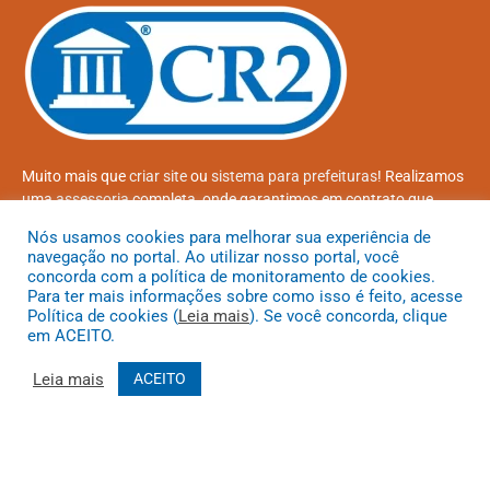
Muito mais que
criar site
ou
sistema para prefeituras
! Realizamos
uma
assessoria
completa, onde garantimos em contrato que
todas as exigências das
leis de transparência pública
serão
Nós usamos cookies para melhorar sua experiência de
atendidas.
navegação no portal. Ao utilizar nosso portal, você
concorda com a política de monitoramento de cookies.
Conheça o
PNTP
e o
Radar da Transparência Pública
Para ter mais informações sobre como isso é feito, acesse
Política de cookies (
Leia mais
). Se você concorda, clique
em ACEITO.
Leia mais
ACEITO
Todos os direitos reservados a Prefeitura Municipal de Coroatá
Mapa do Site
Acessar Área Administrativa
Acessar o Webmail