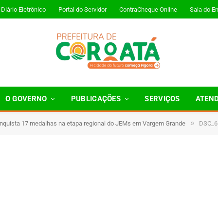
Diário Eletrônico
Portal do Servidor
ContraCheque Online
Sala do E
O GOVERNO
PUBLICAÇÕES
SERVIÇOS
ATEN
»
nquista 17 medalhas na etapa regional do JEMs em Vargem Grande
DSC_6
Minutos de Leitura