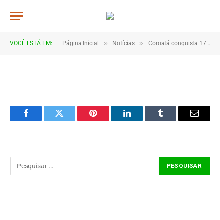
DSC_6604
De
TJHONEGRO
29 de julho de 2025
»
»
VOCÊ ESTÁ EM:
Página Inicial
Notícias
Coroatá conquista 17 medalhas na etapa regional do JEMs em Vargem Grande
1 Minutos de Leitura
Facebook
Twitter
Pinterest
LinkedIn
Tumblr
Email