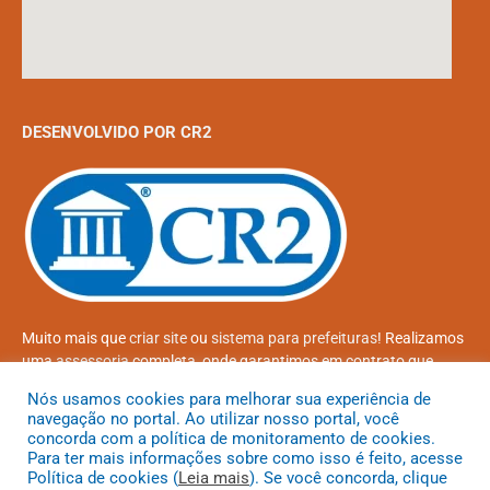
DESENVOLVIDO POR CR2
Muito mais que
criar site
ou
sistema para prefeituras
! Realizamos
uma
assessoria
completa, onde garantimos em contrato que
todas as exigências das
leis de transparência pública
serão
Nós usamos cookies para melhorar sua experiência de
atendidas.
navegação no portal. Ao utilizar nosso portal, você
concorda com a política de monitoramento de cookies.
Conheça o
PNTP
e o
Radar da Transparência Pública
Para ter mais informações sobre como isso é feito, acesse
Política de cookies (
Leia mais
). Se você concorda, clique