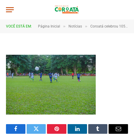
JWR_5540
De
TJHONEGRO
25 de abril de 2025
»
»
VOCÊ ESTÁ EM:
Página Inicial
Notícias
Coroatá celebrou 105 anos com festa histórica, obras e presença do governador Carlos Brandão
1 Minutos de Leitura
Facebook
Twitter
Pinterest
LinkedIn
Tumblr
Email