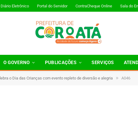
Diário Eletrônico
Portal do Servidor
ContraCheque Online
Sala do E
O GOVERNO
PUBLICAÇÕES
SERVIÇOS
ATEN
»
lebra o Dia das Crianças com evento repleto de diversão e alegria
A046
1 Minutos de Leitura