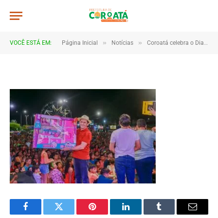
A045
De
TJHONEGRO
13 de outubro de 2025
»
»
VOCÊ ESTÁ EM:
Página Inicial
Notícias
Coroatá celebra o Dia das Crianças com evento repleto de diversão e alegria
1 Minutos de Leitura
Facebook
Twitter
Pinterest
LinkedIn
Tumblr
Email