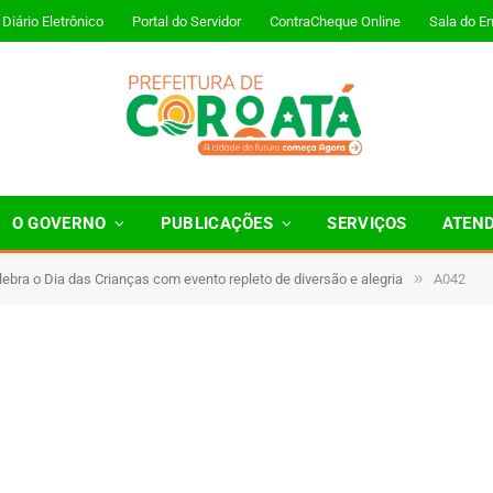
Diário Eletrônico
Portal do Servidor
ContraCheque Online
Sala do E
O GOVERNO
PUBLICAÇÕES
SERVIÇOS
ATEN
»
lebra o Dia das Crianças com evento repleto de diversão e alegria
A042
1 Minutos de Leitura