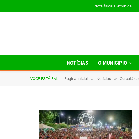
Nota fiscal Eletrônica
A042
NOTÍCIAS
O MUNICÍPIO
»
»
VOCÊ ESTÁ EM:
Página Inicial
Notícias
Coroatá ce
De
TJHONEGRO
13 de outubro de 2025