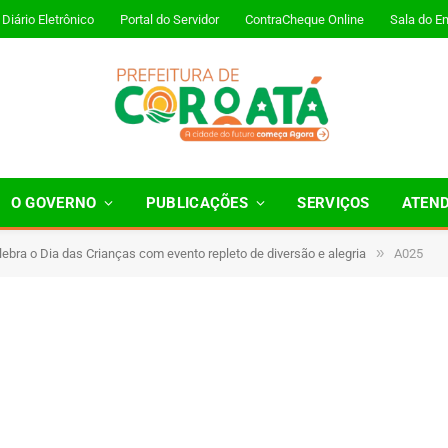
Diário Eletrônico
Portal do Servidor
ContraCheque Online
Sala do E
O GOVERNO
PUBLICAÇÕES
SERVIÇOS
ATEN
»
lebra o Dia das Crianças com evento repleto de diversão e alegria
A025
1 Minutos de Leitura