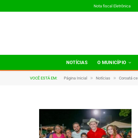
Nota fiscal Eletrônica
A025
NOTÍCIAS
O MUNICÍPIO
»
»
VOCÊ ESTÁ EM:
Página Inicial
Notícias
Coroatá ce
De
TJHONEGRO
13 de outubro de 2025