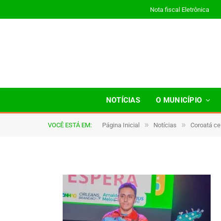
Nota fiscal Eletrônica
a020
NOTÍCIAS
O MUNICÍPIO
»
»
VOCÊ ESTÁ EM:
Página Inicial
Notícias
Coroatá ce
De
TJHONEGRO
13 de outubro de 2025