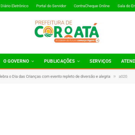
Diário Eletrônico
Portal do Servidor
ContraCheque Online
Sala do E
O GOVERNO
PUBLICAÇÕES
SERVIÇOS
ATEN
»
lebra o Dia das Crianças com evento repleto de diversão e alegria
a020
1 Minutos de Leitura