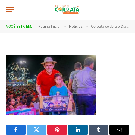
a019
De
TJHONEGRO
13 de outubro de 2025
»
»
VOCÊ ESTÁ EM:
Página Inicial
Notícias
Coroatá celebra o Dia das Crianças com evento repleto de diversão e alegria
1 Minutos de Leitura
Facebook
Twitter
Pinterest
LinkedIn
Tumblr
Email