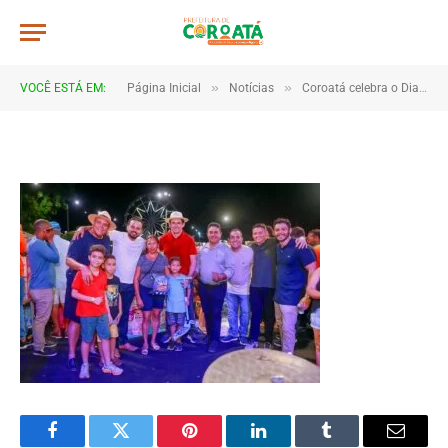
a011
De
TJHONEGRO
13 de outubro de 2025
»
»
VOCÊ ESTÁ EM:
Página Inicial
Notícias
Coroatá celebra o Dia das Crianças com evento repleto de diversão e alegria
1 Minutos de Leitura
Facebook
Twitter
Pinterest
LinkedIn
Tumblr
Email