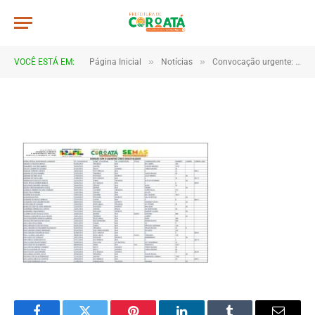
2025_JUN25_COROATA_MA (1)
De
TJHONEGRO
11 de julho de 2025
»
»
VOCÊ ESTÁ EM:
Página Inicial
Notícias
Convocação urgente: atualização cadastral é obrigatória para manter benefícios sociais
1 Minutos de Leitura