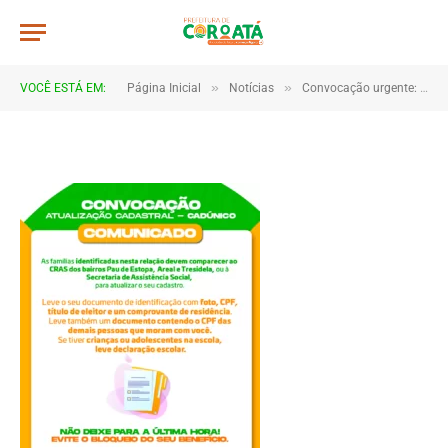
cadunico
De
TJHONEGRO
11 de julho de 2025
»
»
VOCÊ ESTÁ EM:
Página Inicial
Notícias
Convocação urgente: atualização cadastral é obrigatória para manter benefícios sociais
1 Minutos de Leitura