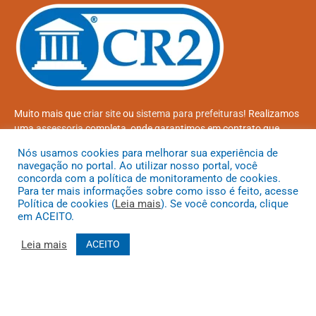
Muito mais que
criar site
ou
sistema para prefeituras
! Realizamos
uma
assessoria
completa, onde garantimos em contrato que
todas as exigências das
leis de transparência pública
serão
Nós usamos cookies para melhorar sua experiência de
atendidas.
navegação no portal. Ao utilizar nosso portal, você
concorda com a política de monitoramento de cookies.
Conheça o
PNTP
e o
Radar da Transparência Pública
Para ter mais informações sobre como isso é feito, acesse
Política de cookies (
Leia mais
). Se você concorda, clique
em ACEITO.
Leia mais
ACEITO
Todos os direitos reservados a Prefeitura Municipal de Coroatá
Mapa do Site
Acessar Área Administrativa
Acessar o Webmail