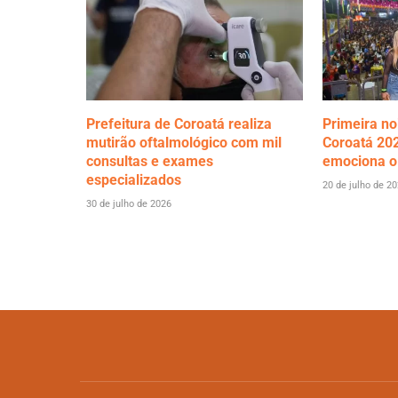
Prefeitura de Coroatá realiza
Primeira no
mutirão oftalmológico com mil
Coroatá 202
consultas e exames
emociona o
especializados
20 de julho de 2
30 de julho de 2026