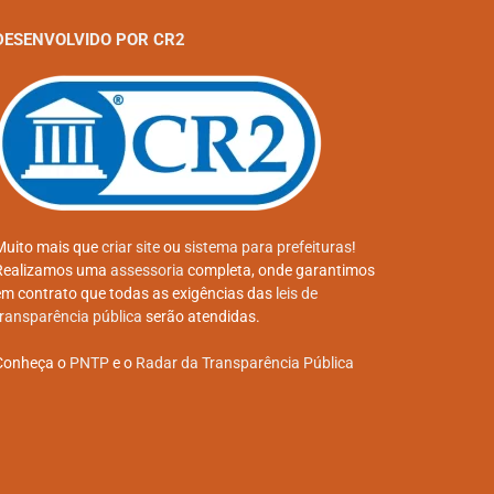
DESENVOLVIDO POR CR2
Muito mais que
criar site
ou
sistema para prefeituras
!
Realizamos uma
assessoria
completa, onde garantimos
em contrato que todas as exigências das
leis de
transparência pública
serão atendidas.
Conheça o
PNTP
e o
Radar da Transparência Pública