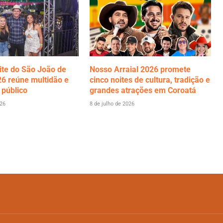
ite do São João de
Nosso Arraial 2026 promete
6 reúne multidão e
cinco noites de cultura, tradição e
 público
grandes atrações em Coroatá
026
8 de julho de 2026