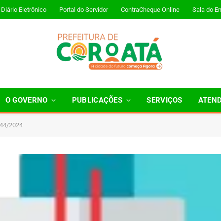
Diário Eletrônico
Portal do Servidor
ContraCheque Online
Sala do E
O GOVERNO
PUBLICAÇÕES
SERVIÇOS
ATEN
244/2024