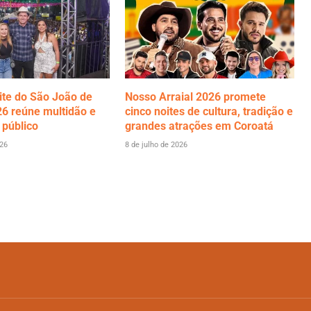
ite do São João de
Nosso Arraial 2026 promete
6 reúne multidão e
cinco noites de cultura, tradição e
 público
grandes atrações em Coroatá
026
8 de julho de 2026