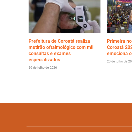
Prefeitura de Coroatá realiza
Primeira no
mutirão oftalmológico com mil
Coroatá 202
consultas e exames
emociona o
especializados
20 de julho de 2
30 de julho de 2026