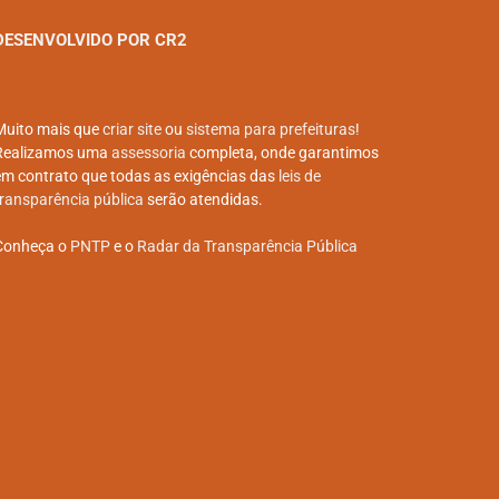
DESENVOLVIDO POR CR2
Muito mais que
criar site
ou
sistema para prefeituras
!
Realizamos uma
assessoria
completa, onde garantimos
em contrato que todas as exigências das
leis de
transparência pública
serão atendidas.
Conheça o
PNTP
e o
Radar da Transparência Pública