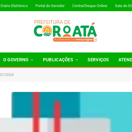
Diário Eletrônico
Portal do Servidor
ContraCheque Online
Sala do E
O GOVERNO
PUBLICAÇÕES
SERVIÇOS
ATEN
237/2024