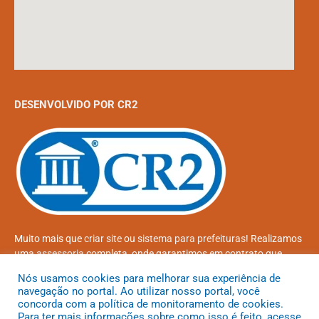
DESENVOLVIDO POR CR2
Muito mais que
criar site
ou
sistema para prefeituras
! Realizamos
uma
assessoria
completa, onde garantimos em contrato que
todas as exigências das
leis de transparência pública
serão
Nós usamos cookies para melhorar sua experiência de
atendidas.
navegação no portal. Ao utilizar nosso portal, você
concorda com a política de monitoramento de cookies.
Conheça o
PNTP
e o
Radar da Transparência Pública
Para ter mais informações sobre como isso é feito, acesse