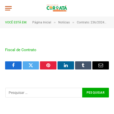
Fiscal de Contrato
De
CR2-ADMIN17
21 de janeiro de 2025
»
»
»
VOCÊ ESTÁ EM:
Página Inicial
Notícias
Contrato: 236/2024
F
1 Minutos de Leitura
Fiscal de Contrato
Facebook
Twitter
Pinterest
LinkedIn
Tumblr
Email