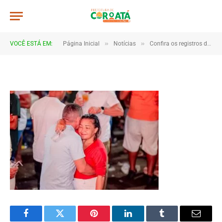
JWR_6775
De
TJHONEGRO
8 de janeiro de 2026
»
»
VOCÊ ESTÁ EM:
Página Inicial
Notícias
Confira os registros da virada de ano em Coroatá
1 Minutos de Leitura
Facebook
Twitter
Pinterest
LinkedIn
Tumblr
Email