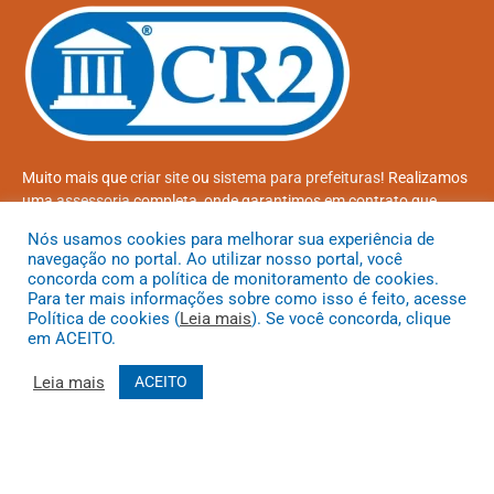
Muito mais que
criar site
ou
sistema para prefeituras
! Realizamos
uma
assessoria
completa, onde garantimos em contrato que
todas as exigências das
leis de transparência pública
serão
Nós usamos cookies para melhorar sua experiência de
atendidas.
navegação no portal. Ao utilizar nosso portal, você
concorda com a política de monitoramento de cookies.
Conheça o
PNTP
e o
Radar da Transparência Pública
Para ter mais informações sobre como isso é feito, acesse
Política de cookies (
Leia mais
). Se você concorda, clique
em ACEITO.
Leia mais
ACEITO
Todos os direitos reservados a Prefeitura Municipal de Coroatá
Mapa do Site
Acessar Área Administrativa
Acessar o Webmail