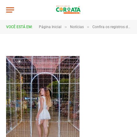
JWR_6686
De
TJHONEGRO
8 de janeiro de 2026
»
»
VOCÊ ESTÁ EM:
Página Inicial
Notícias
Confira os registros da virada de ano em Coroatá
1 Minutos de Leitura