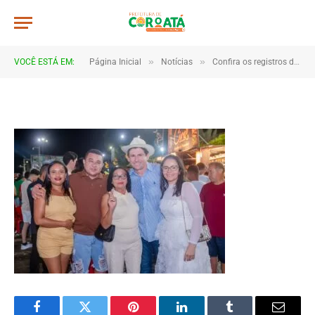
JWR_6645
De
TJHONEGRO
8 de janeiro de 2026
»
»
VOCÊ ESTÁ EM:
Página Inicial
Notícias
Confira os registros da virada de ano em Coroatá
1 Minutos de Leitura