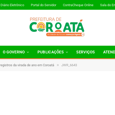
Diário Eletrônico
Portal do Servidor
ContraCheque Online
Sala do E
O GOVERNO
PUBLICAÇÕES
SERVIÇOS
ATEN
»
 registros da virada de ano em Coroatá
JWR_6643
Minutos de Leitura