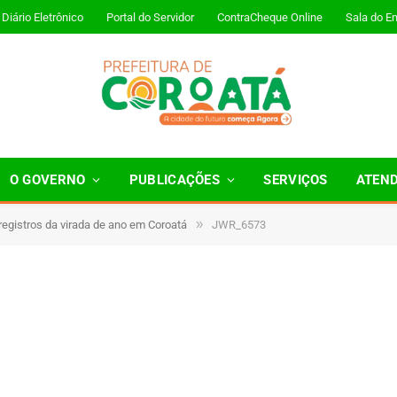
Diário Eletrônico
Portal do Servidor
ContraCheque Online
Sala do E
O GOVERNO
PUBLICAÇÕES
SERVIÇOS
ATEN
»
 registros da virada de ano em Coroatá
JWR_6573
Minutos de Leitura