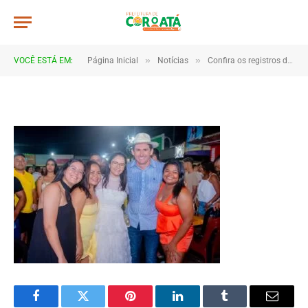
JWR_6535
De
TJHONEGRO
8 de janeiro de 2026
»
»
VOCÊ ESTÁ EM:
Página Inicial
Notícias
Confira os registros da virada de ano em Coroatá
1 Minutos de Leitura
Facebook
Twitter
Pinterest
LinkedIn
Tumblr
Email