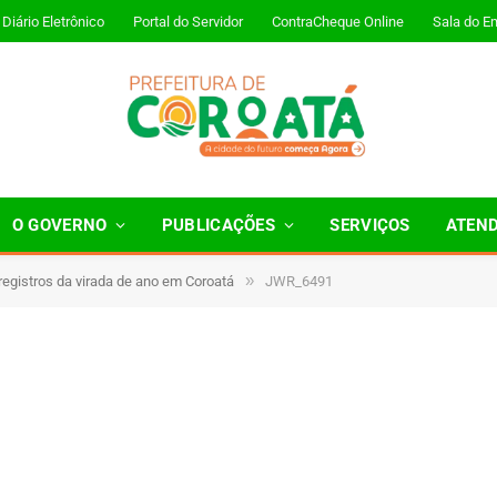
Diário Eletrônico
Portal do Servidor
ContraCheque Online
Sala do E
O GOVERNO
PUBLICAÇÕES
SERVIÇOS
ATEN
»
 registros da virada de ano em Coroatá
JWR_6491
Minutos de Leitura