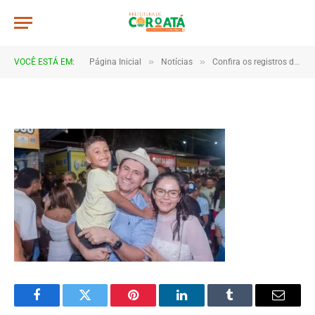
JWR_6396
De
TJHONEGRO
8 de janeiro de 2026
»
»
VOCÊ ESTÁ EM:
Página Inicial
Notícias
Confira os registros da virada de ano em Coroatá
1 Minutos de Leitura
Facebook
Twitter
Pinterest
LinkedIn
Tumblr
Email