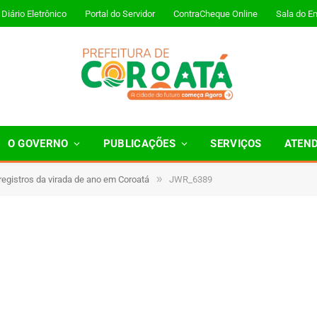
Diário Eletrônico
Portal do Servidor
ContraCheque Online
Sala do E
O GOVERNO
PUBLICAÇÕES
SERVIÇOS
ATEN
»
 registros da virada de ano em Coroatá
JWR_6389
Minutos de Leitura