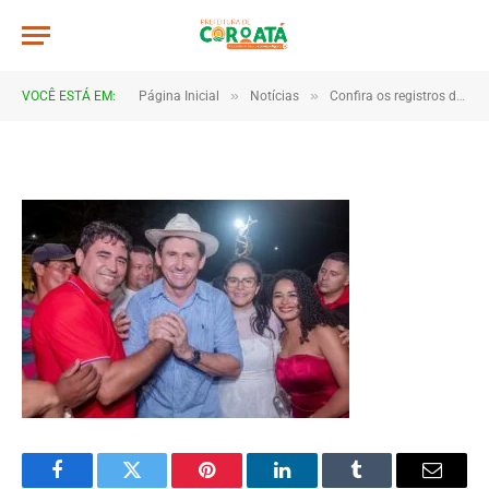
JWR_6331
De
TJHONEGRO
8 de janeiro de 2026
»
»
VOCÊ ESTÁ EM:
Página Inicial
Notícias
Confira os registros da virada de ano em Coroatá
1 Minutos de Leitura
Facebook
Twitter
Pinterest
LinkedIn
Tumblr
Email