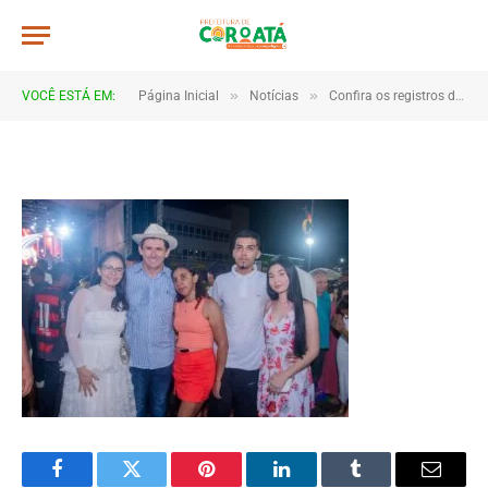
JWR_6303
De
TJHONEGRO
8 de janeiro de 2026
»
»
VOCÊ ESTÁ EM:
Página Inicial
Notícias
Confira os registros da virada de ano em Coroatá
1 Minutos de Leitura
Facebook
Twitter
Pinterest
LinkedIn
Tumblr
Email