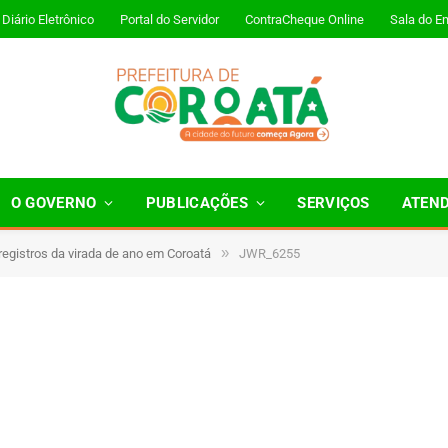
Diário Eletrônico
Portal do Servidor
ContraCheque Online
Sala do E
O GOVERNO
PUBLICAÇÕES
SERVIÇOS
ATEN
»
 registros da virada de ano em Coroatá
JWR_6255
Minutos de Leitura