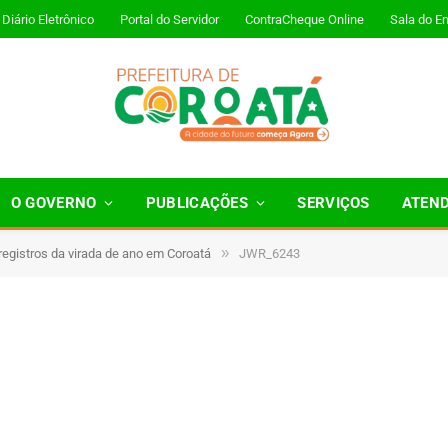
Diário Eletrônico
Portal do Servidor
ContraCheque Online
Sala do E
O GOVERNO
PUBLICAÇÕES
SERVIÇOS
ATEN
»
 registros da virada de ano em Coroatá
JWR_6243
Minutos de Leitura