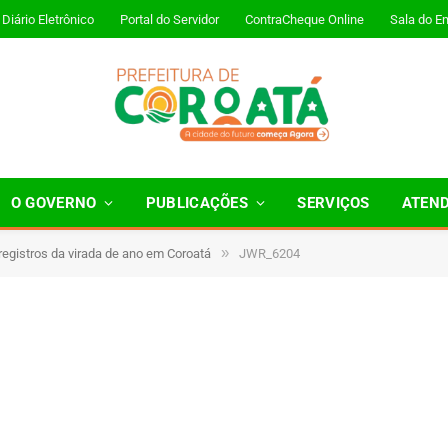
Diário Eletrônico
Portal do Servidor
ContraCheque Online
Sala do E
O GOVERNO
PUBLICAÇÕES
SERVIÇOS
ATEN
»
 registros da virada de ano em Coroatá
JWR_6204
Minutos de Leitura