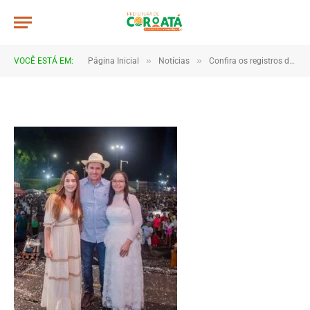
JWR_6128
De
TJHONEGRO
8 de janeiro de 2026
»
»
VOCÊ ESTÁ EM:
Página Inicial
Notícias
Confira os registros da virada de ano em Coroatá
1 Minutos de Leitura