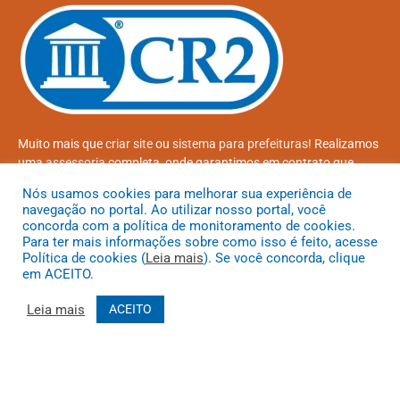
Muito mais que
criar site
ou
sistema para prefeituras
! Realizamos
uma
assessoria
completa, onde garantimos em contrato que
todas as exigências das
leis de transparência pública
serão
Nós usamos cookies para melhorar sua experiência de
atendidas.
navegação no portal. Ao utilizar nosso portal, você
concorda com a política de monitoramento de cookies.
Conheça o
PNTP
e o
Radar da Transparência Pública
Para ter mais informações sobre como isso é feito, acesse
Política de cookies (
Leia mais
). Se você concorda, clique
em ACEITO.
Leia mais
ACEITO
Todos os direitos reservados a Prefeitura Municipal de Coroatá
Mapa do Site
Acessar Área Administrativa
Acessar o Webmail