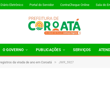
Diário Eletrônico
Portal do Servidor
ContraCheque Online
Sala do E
O GOVERNO
PUBLICAÇÕES
SERVIÇOS
ATEN
»
 registros da virada de ano em Coroatá
JWR_5927
Minutos de Leitura