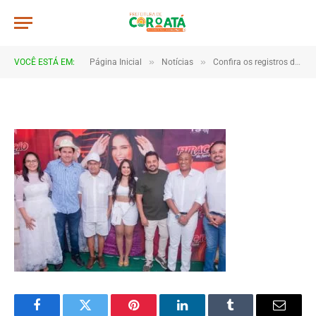
JWR_5914
De
TJHONEGRO
8 de janeiro de 2026
»
»
VOCÊ ESTÁ EM:
Página Inicial
Notícias
Confira os registros da virada de ano em Coroatá
1 Minutos de Leitura
Facebook
Twitter
Pinterest
LinkedIn
Tumblr
Email