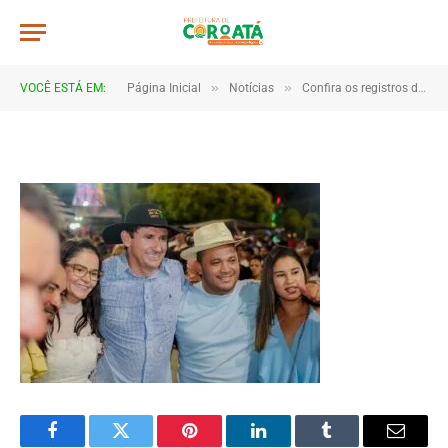
4B2A2231
De
TJHONEGRO
8 de janeiro de 2026
»
»
VOCÊ ESTÁ EM:
Página Inicial
Notícias
Confira os registros da virada de ano em Coroatá
1 Minutos de Leitura
Facebook
Twitter
Pinterest
LinkedIn
Tumblr
Email