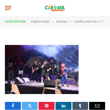
JWR_8411
De
TJHONEGRO
19 de fevereiro de 2026
»
»
VOCÊ ESTÁ EM:
Página Inicial
Notícias
Confira como foi o 1º dia do Carnaval de Coroatá
1 Minutos de Leitura
Facebook
Twitter
Pinterest
LinkedIn
Tumblr
Email