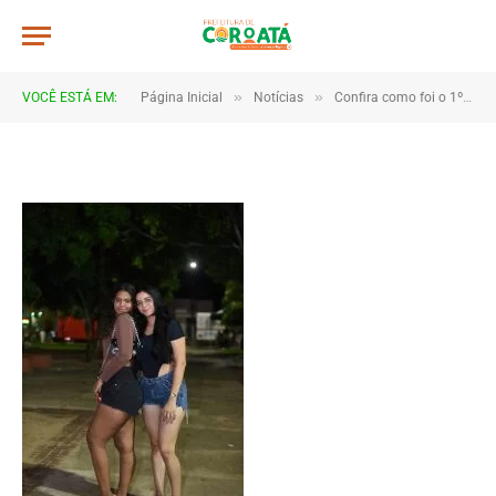
JWR_8352
De
TJHONEGRO
19 de fevereiro de 2026
»
»
VOCÊ ESTÁ EM:
Página Inicial
Notícias
Confira como foi o 1º dia do Carnaval de Coroatá
1 Minutos de Leitura