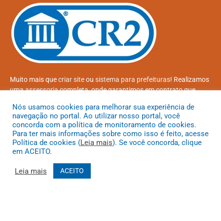
Muito mais que
criar site
ou
sistema para prefeituras
! Realizamos
uma
assessoria
completa, onde garantimos em contrato que
todas as exigências das
leis de transparência pública
serão
Nós usamos cookies para melhorar sua experiência de
atendidas.
navegação no portal. Ao utilizar nosso portal, você
concorda com a política de monitoramento de cookies.
Conheça o
PNTP
e o
Radar da Transparência Pública
Para ter mais informações sobre como isso é feito, acesse
Política de cookies (
Leia mais
). Se você concorda, clique
em ACEITO.
Leia mais
ACEITO
Todos os direitos reservados a Prefeitura Municipal de Coroatá
Mapa do Site
Acessar Área Administrativa
Acessar o Webmail