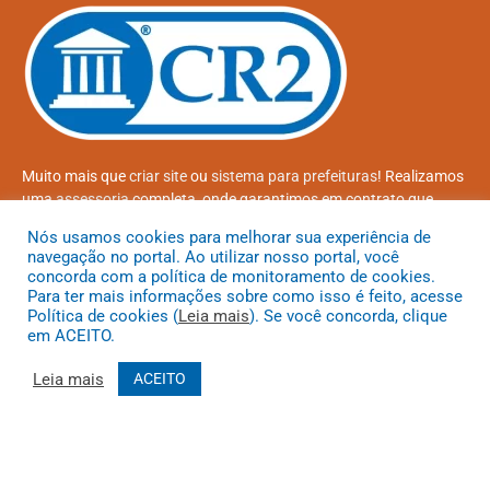
Muito mais que
criar site
ou
sistema para prefeituras
! Realizamos
uma
assessoria
completa, onde garantimos em contrato que
todas as exigências das
leis de transparência pública
serão
Nós usamos cookies para melhorar sua experiência de
atendidas.
navegação no portal. Ao utilizar nosso portal, você
concorda com a política de monitoramento de cookies.
Conheça o
PNTP
e o
Radar da Transparência Pública
Para ter mais informações sobre como isso é feito, acesse
Política de cookies (
Leia mais
). Se você concorda, clique
em ACEITO.
Leia mais
ACEITO
Todos os direitos reservados a Prefeitura Municipal de Coroatá
Mapa do Site
Acessar Área Administrativa
Acessar o Webmail