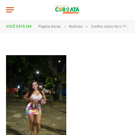
JWR_8341(1)
De
TJHONEGRO
19 de fevereiro de 2026
»
»
VOCÊ ESTÁ EM:
Página Inicial
Notícias
Confira como foi o 1º dia do Carnaval de Coroatá
1 Minutos de Leitura