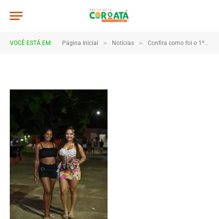
JWR_8339
De
TJHONEGRO
19 de fevereiro de 2026
»
»
VOCÊ ESTÁ EM:
Página Inicial
Notícias
Confira como foi o 1º dia do Carnaval de Coroatá
1 Minutos de Leitura