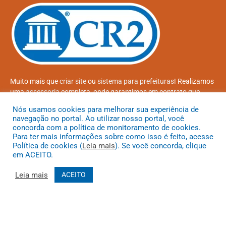
Muito mais que
criar site
ou
sistema para prefeituras
! Realizamos
uma
assessoria
completa, onde garantimos em contrato que
todas as exigências das
leis de transparência pública
serão
Nós usamos cookies para melhorar sua experiência de
atendidas.
navegação no portal. Ao utilizar nosso portal, você
concorda com a política de monitoramento de cookies.
Conheça o
PNTP
e o
Radar da Transparência Pública
Para ter mais informações sobre como isso é feito, acesse
Política de cookies (
Leia mais
). Se você concorda, clique
em ACEITO.
Leia mais
ACEITO
Todos os direitos reservados a Prefeitura Municipal de Coroatá
Mapa do Site
Acessar Área Administrativa
Acessar o Webmail